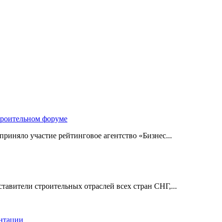
троительном форуме
риняло участие рейтинговое агентство «Бизнес...
авители строительных отраслей всех стран СНГ,...
ентации