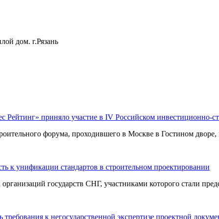
лой дом. г.Рязань
ес Рейтинг» приняло участие в IV Российском инвестиционно-с
оительного форума, проходившего в Москве в Гостином дворе, п
ть к унификации стандартов в строительном проектировании
ганизаций государств СНГ, участниками которого стали предст
 требования к негосударственной экспертизе проектной докум