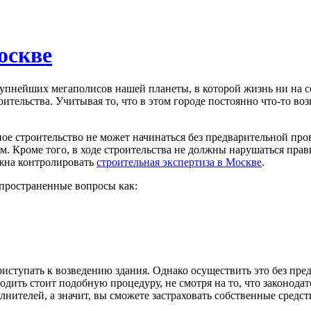
оскве
пнейших мегаполисов нашей планеты, в которой жизнь ни на сек
ительства. Учитывая то, что в этом городе постоянно что-то воз
е строительство не может начинаться без предварительной пров
м. Кроме того, в ходе строительства не должны нарушаться прав
лжна контролировать
строительная экспертиза в Москве
.
спространенные вопросы как:
риступать к возведению здания. Однако осуществить это без пр
дить стоит подобную процедуру, не смотря на то, что законодате
нителей, а значит, вы сможете застраховать собственные средст