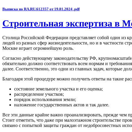
Выписка по RA.RU.612357 от 19.01.2024 .pdf
Строительная экспертиза в М
Столица Российской Федерации представляет собой один из кру
людей из разных сфер жизнедеятельности, но и в частности стро
Москве играет огромнейшую роль.
Согласно действующему законодательству РФ, крупномасштабно
обязательно должно соответствовать всем нормам и требования
далее. Соответственно, это одни из главных задач, которые до
Благодаря этой процедуре можно получить ответы на такие ра
состояние земельного участка и его оценка;
распределение участков;
порядок использования земли;
наложение государственных актов и так далее.
Все эти данные крайне важно проанализировать, прежде чем п
Стоит отметить, что даже при малоэтажном строительстве прово
связано с попыткой защиты граждан от недобросовестных испол