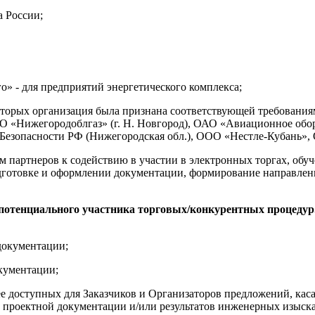
 России;
о» - для предприятий энергетического комплекса;
торых организация была признана соответствующей требованиям
О «Нижегородоблгаз» (г. Н. Новгород), ОАО «Авиационное обору
 Безопасности РФ (Нижегородская обл.), ООО «Нестле-Кубань
м партнеров к содействию в участии в электронных торгах, обу
дготовке и оформлении документации, формирование направлени
потенциального участника торговых/конкурентных процедур.
документации;
окументации;
лее доступных для Заказчиков и Организаторов предложений, кас
ы проектной документации и/или результатов инженерных изыск