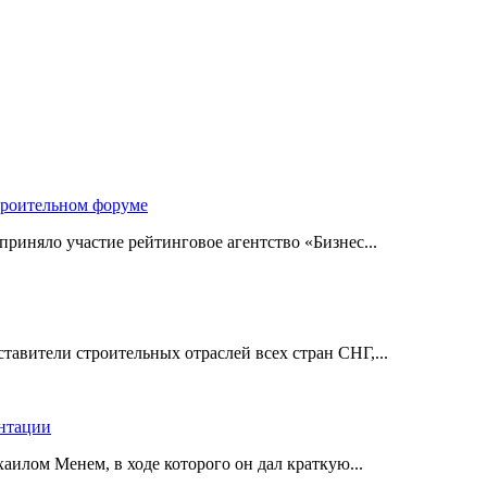
троительном форуме
риняло участие рейтинговое агентство «Бизнес...
авители строительных отраслей всех стран СНГ,...
ентации
илом Менем, в ходе которого он дал краткую...