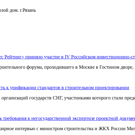
лой дом. г.Рязань
ес Рейтинг» приняло участие в IV Российском инвестиционно-с
оительного форума, проходившего в Москве в Гостином дворе, п
ть к унификации стандартов в строительном проектировании
ганизаций государств СНГ, участниками которого стали предст
 требования к негосударственной экспертизе проектной докум
ширное интервью с министром строительства и ЖКХ России Миха