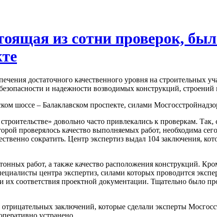
тоящая из сотни проверок, был
кте
печения достаточного качественного уровня на строительных уч
й безопасности и надежности возводимых конструкций, строений 
ском шоссе – Балаклавском проспекте, силами Мосгосстройнадзо
строительстве» довольно часто привлекались к проверкам. Так,
торой проверялось качество выполняемых работ, необходима сего
щественно сократить. Центр экспертиз выдал 104 заключения, ко
етонных работ, а также качество расположения конструкций. Кро
специалисты центра экспертиз, силами которых проводится экспе
и их соответствия проектной документации. Тщательно было пр
 отрицательных заключений, которые сделали эксперты Мосгос
оперативно устранено.