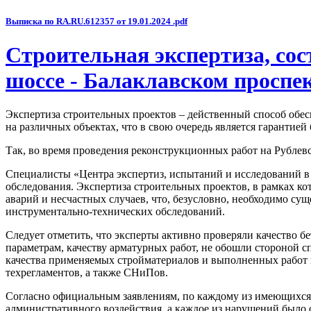
Выписка по RA.RU.612357 от 19.01.2024 .pdf
Строительная экспертиза, сос
шоссе - Балаклавском проспе
Экспертиза строительных проектов – действенный способ обес
на различных объектах, что в свою очередь является гарантие
Так, во время проведения реконструкционных работ на Рублев
Специалисты «Центра экспертиз, испытаний и исследований в 
обследования. Экспертиза строительных проектов, в рамках ко
аварий и несчастных случаев, что, безусловно, необходимо су
инструментально-технических обследований.
Следует отметить, что эксперты активно проверяли качество б
параметрам, качеству арматурных работ, не обошли стороной 
качества применяемых стройматериалов и выполненных работ 
техрегламентов, а также СНиПов.
Согласно официальным заявлениям, по каждому из имеющихся
административного воздействия, а каждое из нарушений было 