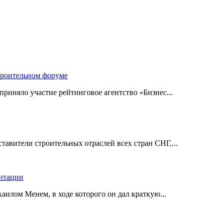
троительном форуме
риняло участие рейтинговое агентство «Бизнес...
авители строительных отраслей всех стран СНГ,...
ентации
илом Менем, в ходе которого он дал краткую...