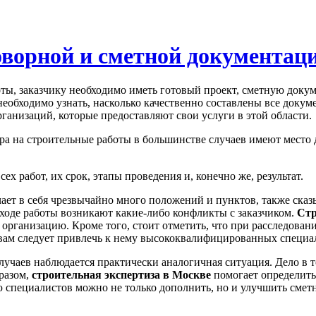
оворной и сметной документац
боты, заказчику необходимо иметь готовый проект, сметную док
необходимо узнать, насколько качественно составлены все докум
рганизаций, которые предоставляют свои услуги в этой области.
ра на строительные работы в большинстве случаев имеют место 
ех работ, их срок, этапы проведения и, конечно же, результат.
чает в себя чрезвычайно много положений и пунктов, также сказ
ходе работы возникают какие-либо конфликты с заказчиком.
Стр
организацию. Кроме того, стоит отметить, что при расследовани
, вам следует привлечь к нему высококвалифицированных специа
лучаев наблюдается практически аналогичная ситуация. Дело в т
бразом,
строительная экспертиза в Москве
помогает определить
ю специалистов можно не только дополнить, но и улучшить сме