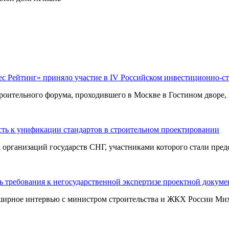
ес Рейтинг» приняло участие в IV Российском инвестиционно-с
оительного форума, проходившего в Москве в Гостином дворе, п
ть к унификации стандартов в строительном проектировании
ганизаций государств СНГ, участниками которого стали предст
 требования к негосударственной экспертизе проектной докум
ширное интервью с министром строительства и ЖКХ России Миха