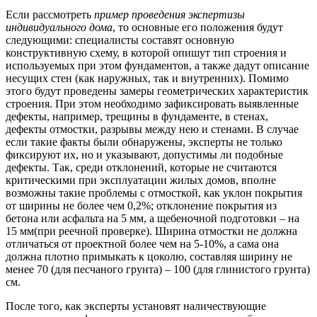
Если рассмотреть
пример проведения экспертизы
индивидуального дома
, то основные его положения будут
следующими: специалисты составят основную
конструктивную схему, в которой опишут тип строения и
используемых при этом фундаментов, а также дадут описание
несущих стен (как наружных, так и внутренних). Помимо
этого будут проведены замеры геометрических характеристик
строения. При этом необходимо зафиксировать выявленные
дефекты, например, трещины в фундаменте, в стенах,
дефекты отмостки, разрывы между нею и стенами. В случае
если такие факты были обнаружены, эксперты не только
фиксируют их, но и указывают, допустимы ли подобные
дефекты. Так, среди отклонений, которые не считаются
критическими при эксплуатации жилых домов, вполне
возможны такие проблемы с отмосткой, как уклон покрытия
от ширины не более чем 0,2%; отклонение покрытия из
бетона или асфальта на 5 мм, а щебеночной подготовки – на
15 мм(при реечной проверке). Ширина отмостки не должна
отличаться от проектной более чем на 5-10%, а сама она
должна плотно примыкать к цоколю, составляя ширину не
менее 70 (для песчаного грунта) – 100 (для глинистого грунта)
см.
После того, как эксперты установят наличествующие