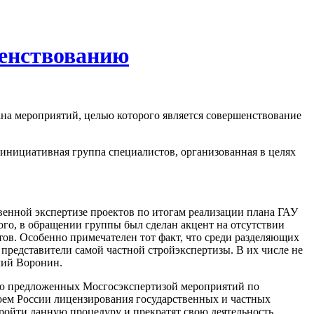
шенствованию
на мероприятий, целью которого является совершенствование
инициативная группа специалистов, организованная в целях
твенной экспертизе проектов по итогам реализации плана ГАУ
ого, в обращении группы был сделан акцент на отсутствии
ов. Особенно примечателен тот факт, что среди разделяющих
 представители самой частной стройэкспертизы. В их числе не
лий Воронин.
тью предложенных Мосгосэкспертизой мероприятий по
оем России лицензирования государственных и частных
ройти данную процедуру и прекратят свою деятельность.