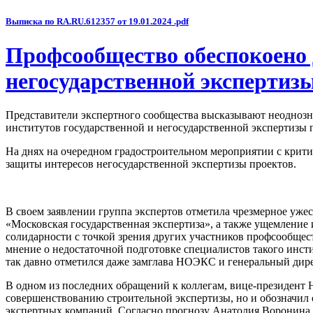
Выписка по RA.RU.612357 от 19.01.2024 .pdf
Профсообщество обеспокоено 
негосударственной экспертиз
Представители экспертного сообщества высказывают неоднозн
институтов государственной и негосударственной экспертизы 
На днях на очередном градостроительном мероприятии с крит
защиты интересов негосударственной экспертизы проектов.
В своем заявлении группа экспертов отметила чрезмерное ужес
«Московская государственная экспертиза», а также ущемление
солидарности с точкой зрения других участников профсообщес
мнение о недостаточной подготовке специалистов такого инсти
так давно отметился даже замглава НОЭКС и генеральный дир
В одном из последних обращений к коллегам, вице-президент
совершенствованию строительной экспертизы, но и обозначил
экспертных компаний. Согласно прогнозу Анатолия Воронина, 