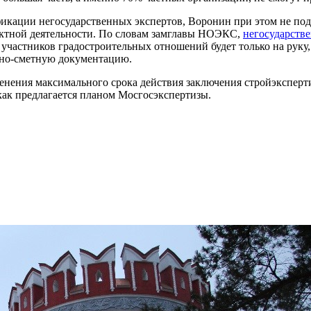
ификации негосударственных экспертов, Воронин при этом не п
оектной деятельности. По словам замглавы НОЭКС,
негосударстве
я участников градостроительных отношений будет только на руку
тно-сметную документацию.
менения максимального срока действия заключения стройэкспер
, как предлагается планом Мосгосэкспертизы.