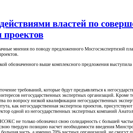
действиями властей по совер
ы проектов
ачные мнения по поводу предложенного Мосгосэкспертизой пла
проектов.
икой обозначенного выше комплексного предложения выступила 
точение требований, которые будут предъявляться к негосударс
 интересов негосударственных экспертных организаций. Кроме т
тва по вопросу низкой квалификации негосударственных эксперт
тута, как негосударственная экспертиза проектов, присутствуют
ектор одной из негосударственных экспертных компаний Анато
 НОЭКС не только обозначил свою солидарность с большей час
 свою твердую позицию насчет необходимости введения Минстр
большая часть, а именно 70% частных организаций, не смогут п