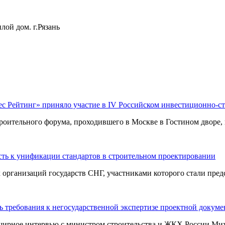
лой дом. г.Рязань
ес Рейтинг» приняло участие в IV Российском инвестиционно-с
оительного форума, проходившего в Москве в Гостином дворе, п
ть к унификации стандартов в строительном проектировании
ганизаций государств СНГ, участниками которого стали предст
 требования к негосударственной экспертизе проектной докум
ширное интервью с министром строительства и ЖКХ России Миха