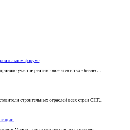
троительном форуме
риняло участие рейтинговое агентство «Бизнес...
авители строительных отраслей всех стран СНГ,...
ентации
илом Менем, в ходе которого он дал краткую...