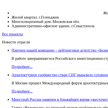
Жи
Жилой квартал. г.Геленджик
Многосекционный дом. Московская обл.
Административно-офисное здание, г.Севастополь
Все проекты
Новости отрасли
Партнер нашей компании – рейтинговое агентство «Бизн
В работе завершившегося Российского инвестиционно-стр
Подробнее...
Архитектурное сообщество стран СНГ выразило готовнос
В Москве прошел Международный форум архитектурных ор
Подробнее...
Минстрой России намерен в ближайшее время ужесточить
Газета «Ведомости» на прошлой неделе опубликовала об