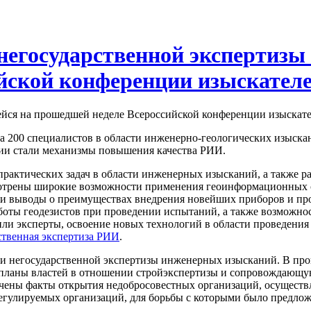
негосударственной экспертизы
йской конференции изыскател
ейся на прошедшей неделе Всероссийской конференции изыскате
а 200 специалистов в области инженерно-геологических изыскан
ции стали механизмы повышения качества РИИ.
рактических задач в области инженерных изысканий, а также р
мотрены широкие возможности применения геоинформационных с
ли выводы о преимуществах внедрения новейших приборов и про
боты геодезистов при проведении испытаний, а также возможнос
ли эксперты, освоение новых технологий в области проведения
ственная экспертиза РИИ
.
 и негосударственной экспертизы инженерных изысканий. В про
планы властей в отношении стройэкспертизы и сопровождающую
учены факты открытия недобросовестных организаций, осуществ
гулируемых организаций, для борьбы с которыми было предложе