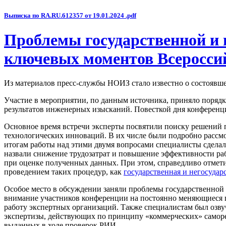
Выписка по RA.RU.612357 от 19.01.2024 .pdf
Проблемы государственной и 
ключевых моментов Всеросси
Из материалов пресс-службы НОИЗ стало известно о состоявш
Участие в мероприятии, по данным источника, приняло порядк
результатов инженерных изысканий. Повесткой дня конферен
Основное время встречи эксперты посвятили поиску решений п
технологических инноваций. В их числе были подробно расс
итогам работы над этими двумя вопросами специалисты сдела
назвали снижение трудозатрат и повышение эффективности ра
при оценке полученных данных. При этом, справедливо отмети
проведением таких процедур, как
государственная и негосудар
Особое место в обсуждении заняли проблемы государственной
внимание участников конференции на постоянно меняющиеся 
работу экспертных организаций. Также специалистам был озв
экспертизы, действующих по принципу «коммерческих» саморе
выданных в ходе проверок РИИ.