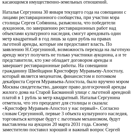
касающимся имущественно-земельных отношений.
Наталья Сергунина 30 января текущего года на совещании с
лицами реставрационного сообщества, при участии мэра
столицы Сергея Собянина, разъяснила, что победители
аукционов, по завершению реставрационных работ над
объектами культурного наследия, смогут арендовать один
метр квадратный в год лишь за один рубль на правах
льготной аренды, которые им предоставит власть. По
заявлению Н.Сергуниной, возможность перехода на льготную
аренду могут получить не только участники аукциона, а и те
представители, кто уже обладает договором аренды и
завершает реставрационные работы. На совещании
гражданину Швейцарии Кристоферу Муравьеву-Апостолу,
который является меценатом, финансистом и потомком
декабриста Сергея Муравьева-Апостола, было вручено мэром
Москвы свидетельство, дающее право долгосрочной аренды
жилого дома на Старой Басманной улице с льготной арендной
платой в 1 рубль за метр квадратный. Наталья Сергунина
отметила, что это прецедент для столицы и сказала:
«Кристофер Муравьев-Апостол у нас первый». Согласно
словам Сергуниной, первые 3 объекта культурного наследия,
торговаться которые будут с льготным механизмом, будут
выставлены на аукцион 20 марта 2031 года. Своему
заместителю поставил хороший и важный вопрос Сергей