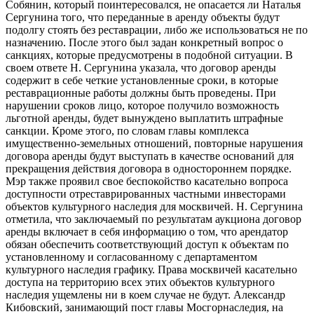
Собянин, который поинтересовался, не опасается ли Наталья
Сергунина того, что переданные в аренду объекты будут
подолгу стоять без реставрации, либо же использоваться не по
назначению. После этого был задан конкретный вопрос о
санкциях, которые предусмотрены в подобной ситуации. В
своем ответе Н. Сергунина указала, что договор аренды
содержит в себе четкие установленные сроки, в которые
реставрационные работы должны быть проведены. При
нарушении сроков лицо, которое получило возможность
льготной аренды, будет вынуждено выплатить штрафные
санкции. Кроме этого, по словам главы комплекса
имущественно-земельных отношений, повторные нарушения
договора аренды будут выступать в качестве оснований для
прекращения действия договора в одностороннем порядке.
Мэр также проявил свое беспокойство касательно вопроса
доступности отреставрированных частными инвесторами
объектов культурного наследия для москвичей. Н. Сергунина
отметила, что заключаемый по результатам аукциона договор
аренды включает в себя информацию о том, что арендатор
обязан обеспечить соответствующий доступ к объектам по
установленному и согласованному с департаментом
культурного наследия графику. Права москвичей касательно
доступа на территорию всех этих объектов культурного
наследия ущемлены ни в коем случае не будут. Александр
Кибовский, занимающий пост главы Мосгорнаследия, на