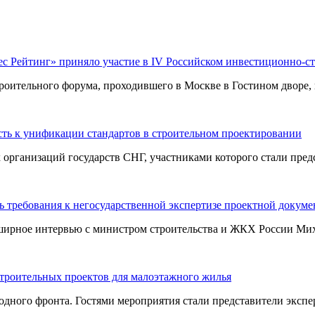
ес Рейтинг» приняло участие в IV Российском инвестиционно-с
оительного форума, проходившего в Москве в Гостином дворе, п
ть к унификации стандартов в строительном проектировании
ганизаций государств СНГ, участниками которого стали предст
 требования к негосударственной экспертизе проектной докум
ширное интервью с министром строительства и ЖКХ России Миха
строительных проектов для малоэтажного жилья
ного фронта. Гостями мероприятия стали представители эксперт