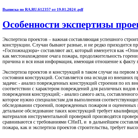
Выписка по RA.RU.612357 от 19.01.2024 .pdf
Особенности экспертизы прое
Экспертиза проектов – важная составляющая успешного строите
конструкции. Случаи бывают разные, и не редко приходится п
«Госпожнадзора» составляют акт, который именуется как «Опис
как местонахождение очага пожара, продолжительность горен
причина и вся иная информация, имеющая отношение к факту 
Экспертиза проектов и конструкций в таком случае на первом 
состояния конструкций. Составляется она исходя из внешних п
задачи: - анализ поврежденных конструкций строения по их 
соответствии с характером повреждений для различных видов 
повреждения конструкций; - анализ самого акта, составленног
которое нужно специалистам для выполнения соответствующих
обследовании строений, поврежденных пожаром и оцененных ка
детальное обследование таких конструкций требует квалифици
материалов инструментальной проверкой производятся проверо
сравниваются с требованиями СНиП, и в дальнейшем составляю
пожара, как и экспертиза проектов строительства, требует вы