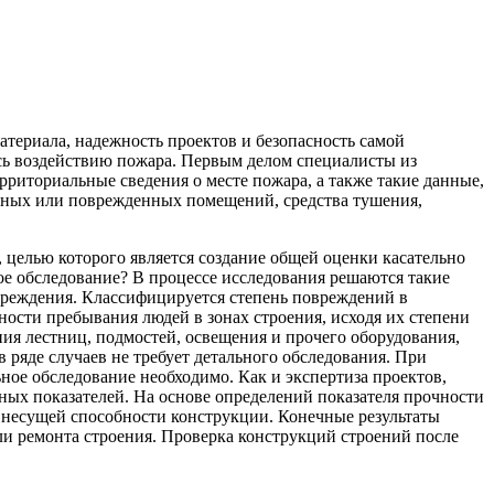
атериала, надежность проектов и безопасность самой
ись воздействию пожара. Первым делом специалисты из
рриториальные сведения о месте пожара, а также такие данные,
нных или поврежденных помещений, средства тушения,
, целью которого является создание общей оценки касательно
ное обследование? В процессе исследования решаются такие
вреждения. Классифицируется степень повреждений в
ости пребывания людей в зонах строения, исходя их степени
ния лестниц, подмостей, освещения и прочего оборудования,
в ряде случаев не требует детального обследования. При
ное обследование необходимо. Как и экспертиза проектов,
ых показателей. На основе определений показателя прочности
 несущей способности конструкции. Конечные результаты
и ремонта строения. Проверка конструкций строений после