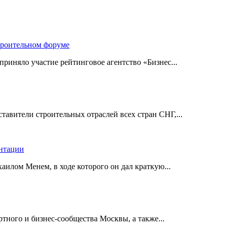
троительном форуме
риняло участие рейтинговое агентство «Бизнес...
авители строительных отраслей всех стран СНГ,...
ентации
илом Менем, в ходе которого он дал краткую...
ного и бизнес-сообщества Москвы, а также...