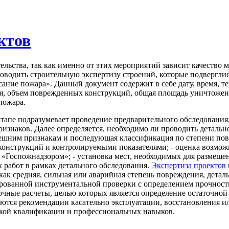
ктов
льства, так как именно от этих мероприятий зависит качество м
роводить строительную экспертизу строений, которые подвергл
ание пожара». Данный документ содержит в себе дату, время, те
ия, объем поврежденных конструкций, общая площадь уничтоже
пожара.
этапе подразумевает проведение предварительного обследования
ризнаков. Далее определяется, необходимо ли проводить деталь
внешним признакам и последующая классификация по степени по
конструкций и контролируемыми показателями; - оценка возможн
о «Госпожнадзором»; - установка мест, необходимых для размеще
 работ в рамках детального обследования.
Экспертиза проектов
к средняя, сильная или аварийная степень повреждения, деталь
рованной инструментальной проверки с определением прочностн
чные расчеты, целью которых является определение остаточной
тся рекомендации касательно эксплуатации, восстановления ил
сокой квалификации и профессиональных навыков.