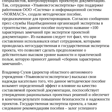
специалистов, контролирующих проектную документацию.
Так, сотрудники «Ульяновсгосэкспертизы» при поддержке
работников ООО «Система» и информационной системы
«NORMACS», создали методическое пособие,
предназначенное для проектировщиков. Согласно сообщению
пресс-службы Нацобъединения организаций экспертизы в
строительстве, данное пособие получило название «100
характерных замечаний при экспертизе проектной
документации». Из названия следует тот факт, что при
составлении использовался опыт сотрудников, которыми
проводилась негосударственная и государственная экспертиза
проекта, что позволяет сделать предположение о
действительно высоком уровне важности и практической
пользе, которую принесет данный «сборник характерных
замечаний».
Владимир Сухов (директор областного автономного
учреждения «Ульяновскгосэкспертиза») высказал свои
надежды касательно того, что данное методическое пособие
возымеет определенный эффект и влияние на качество
составляемой проектной документации, поспособствует
утверждению рациональных проектных решений и обеспечит
в конечном результате повышение безопасности и надежности
проектов. Государственная экспертиза проекта, а также
следование рекомендациям пособия – залог успешного