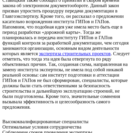
Ставицкий также сообщил о принятии в скором времени
закона об электронном документообороте. Данный закон
призван упростить процедуру передачи документации в
Главгоэкспертизу. Кроме того, он рассказал о предложении
касательно возрождения института ГИПов и ГАПов.
Напомним, что подобная идея уже имела место быть еще в
период разработки «дорожной карты». Тогда же
планировалась и передача институту ГИПов и ГАПов
функций контроля за разработкой документации, чем сегодня
занимаются организации, основным видом деятельности
которых является
экспертиза строительных проектов
. Следует
отметить, что тогда эта идея была отвергнута по ряду
объективных причин. Так, созданная схема, направленная на
замену института экспертизы, не имела под собой никакой
реальной основы: сам институт подготовки и аттестации
ГИПов и ГАПов не был сформирован, специалисты, которые
должны были стать ответственными за безопасность
строительства и дальнейшую эксплуатацию строений, не
были подготовлены. Кроме того, значительные сомнения
вызывала эффективность и целесообразность самого
предложения.
Высококвалифицированные специалисты
Оптимальные условия сотрудничества
Соблюдение сроков проведения экспертизы