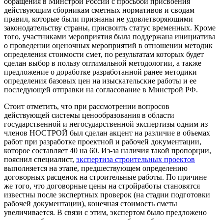
обращения в Минстрой России с просьбой присвоения
действующим сборникам сметных нормативов и сводам
правил, которые были признаны не удовлетворяющими
законодательству страны, присвоить статус временных. Кроме
того, участниками мероприятия была поддержана инициатива
о проведении оценочных мероприятий в отношении методик
определения стоимости смет, по результатам которых будет
сделан выбор в пользу оптимальной методологии, а также
предложение о доработке разработанной ранее методики
определения базовых цен на изыскательские работы и ее
последующей отправки на согласование в Минстрой РФ.
Стоит отметить, что при рассмотрении вопросов
действующей системы ценообразования в области
государственной и негосударственной экспертизы одним из
членов НОСТРОЙ был сделан акцент на различие в объемах
работ при разработке проектной и рабочей документации,
которое составляет 40 на 60. Из-за наличия такой пропорции,
пояснил специалист,
экспертиза строительных проектов
выполняется на этапе, предшествующем определению
договорных расценок на строительные работы. По причине
же того, что договорные цены на стройработы становятся
известны после экспертных проверок (на стадии подготовки
рабочей документации), конечная стоимость сметы
увеличивается. В связи с этим, экспертом было предложено