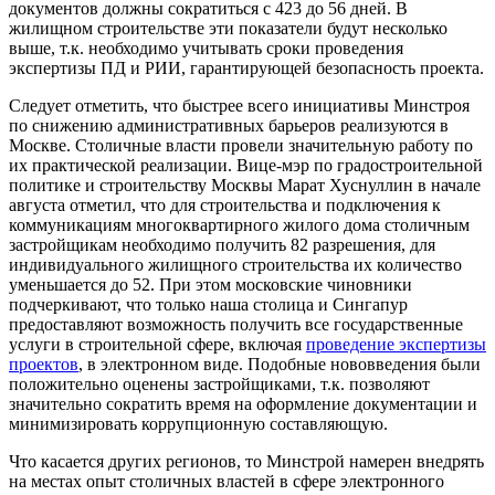
документов должны сократиться с 423 до 56 дней. В
жилищном строительстве эти показатели будут несколько
выше, т.к. необходимо учитывать сроки проведения
экспертизы ПД и РИИ, гарантирующей безопасность проекта.
Следует отметить, что быстрее всего инициативы Минстроя
по снижению административных барьеров реализуются в
Москве. Столичные власти провели значительную работу по
их практической реализации. Вице-мэр по градостроительной
политике и строительству Москвы Марат Хуснуллин в начале
августа отметил, что для строительства и подключения к
коммуникациям многоквартирного жилого дома столичным
застройщикам необходимо получить 82 разрешения, для
индивидуального жилищного строительства их количество
уменьшается до 52. При этом московские чиновники
подчеркивают, что только наша столица и Сингапур
предоставляют возможность получить все государственные
услуги в строительной сфере, включая
проведение экспертизы
проектов
, в электронном виде. Подобные нововведения были
положительно оценены застройщиками, т.к. позволяют
значительно сократить время на оформление документации и
минимизировать коррупционную составляющую.
Что касается других регионов, то Минстрой намерен внедрять
на местах опыт столичных властей в сфере электронного