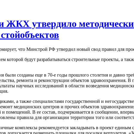
и ЖКХ утвердило методически
 стойобъектов
мирует, что Минстрой РФ утвердил новый свод правил для про
м которой будут разрабатываться строительные проекты, а такж
я были созданы еще в 70-е годы прошлого столетия и давно тре
ельства, ремонта и реконструкции объектов здравоохранения. В
льтаты научных исследований в области возведения медицинских
ция.
щиками, а также специалистами государственной и негосударст
емонт медицинских центров и прочих объектов здравоохранения
и помещений. В ее состав, подчеркивается в сообщении, впер
овлены правила для организации территории того или соответс
ьничные комплексы рекомендуется закладывать в проект единым 
ов допускается размещать площадки для посадки вертолетов. «З