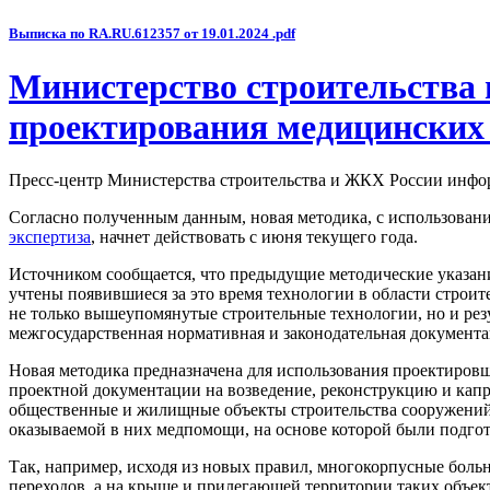
Выписка по RA.RU.612357 от 19.01.2024 .pdf
Министерство строительства 
проектирования медицинских
Пресс-центр Министерства строительства и ЖКХ России инфор
Согласно полученным данным, новая методика, с использование
экспертиза
, начнет действовать с июня текущего года.
Источником сообщается, что предыдущие методические указани
учтены появившиеся за это время технологии в области строит
не только вышеупомянутые строительные технологии, но и резу
межгосударственная нормативная и законодательная документа
Новая методика предназначена для использования проектиров
проектной документации на возведение, реконструкцию и капр
общественные и жилищные объекты строительства сооружений 
оказываемой в них медпомощи, на основе которой были подгот
Так, например, исходя из новых правил, многокорпусные бол
переходов, а на крыше и прилегающей территории таких объект