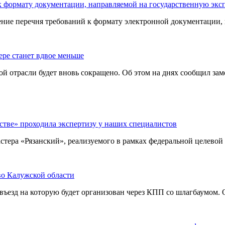
 к формату документации, направляемой на государственную экс
ие перечня требований к формату электронной документации, н
ере станет вдвое меньше
й отрасли будет вновь сокращено. Об этом на днях сообщил зам
стве» проходила экспертизу у наших специалистов
стера «Рязанский», реализуемого в рамках федеральной целевой
во Калужской области
ъезд на которую будет организован через КПП со шлагбаумом. 