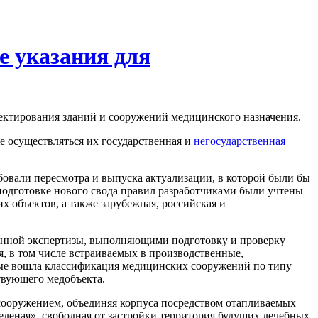
е указания для
ектирования зданий и сооружений медицинского назначения.
е осуществляться их государственная и
негосударственная
бовали пересмотра и выпуска актуализации, в которой были бы
 подготовке нового свода правил разработчиками были учтены
 объектов, а также зарубежная, российская и
венной экспертизы, выполняющими подготовку и проверку
, в том числе встраиваемых в производственные,
вые вошла классификация медицинских сооружений по типу
твующего медобъекта.
сооружением, объединяя корпуса посредством отапливаемых
еленая», свободная от застройки территория будущих лечебных