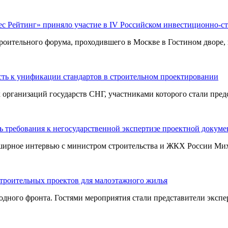
ес Рейтинг» приняло участие в IV Российском инвестиционно-с
оительного форума, проходившего в Москве в Гостином дворе, п
ть к унификации стандартов в строительном проектировании
ганизаций государств СНГ, участниками которого стали предст
 требования к негосударственной экспертизе проектной докум
ширное интервью с министром строительства и ЖКХ России Миха
строительных проектов для малоэтажного жилья
ного фронта. Гостями мероприятия стали представители эксперт