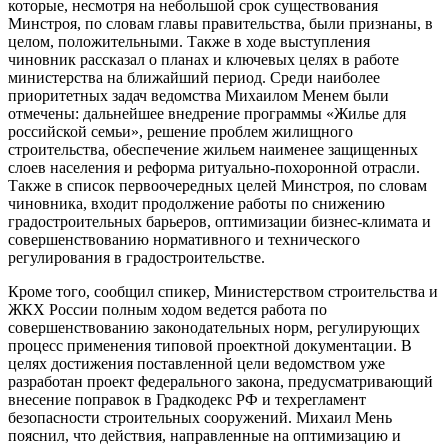
которые, несмотря на небольшой срок существования
Минстроя, по словам главы правительства, были признаны, в
целом, положительными. Также в ходе выступления
чиновник рассказал о планах и ключевых целях в работе
министерства на ближайший период. Среди наиболее
приоритетных задач ведомства Михаилом Менем были
отмечены: дальнейшее внедрение программы «Жилье для
российской семьи», решение проблем жилищного
строительства, обеспечение жильем наименее защищенных
слоев населения и реформа ритуально-похоронной отрасли.
Также в список первоочередных целей Минстроя, по словам
чиновника, входит продолжение работы по снижению
градостроительных барьеров, оптимизации бизнес-климата и
совершенствованию нормативного и технического
регулирования в градостроительстве.
Кроме того, сообщил спикер, Министерством строительства и
ЖКХ России полным ходом ведется работа по
совершенствованию законодательных норм, регулирующих
процесс применения типовой проектной документации. В
целях достижения поставленной цели ведомством уже
разработан проект федерального закона, предусматривающий
внесение поправок в Градкодекс РФ и техрегламент
безопасности строительных сооружений. Михаил Мень
пояснил, что действия, направленные на оптимизацию и