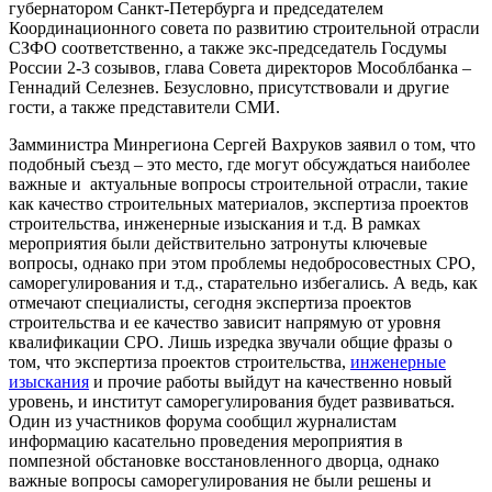
губернатором Санкт-Петербурга и председателем
Координационного совета по развитию строительной отрасли
СЗФО соответственно, а также экс-председатель Госдумы
России 2-3 созывов, глава Совета директоров Мособлбанка –
Геннадий Селезнев. Безусловно, присутствовали и другие
гости, а также представители СМИ.
Замминистра Минрегиона Сергей Вахруков заявил о том, что
подобный съезд – это место, где могут обсуждаться наиболее
важные и актуальные вопросы строительной отрасли, такие
как качество строительных материалов, экспертиза проектов
строительства, инженерные изыскания и т.д. В рамках
мероприятия были действительно затронуты ключевые
вопросы, однако при этом проблемы недобросовестных СРО,
саморегулирования и т.д., старательно избегались. А ведь, как
отмечают специалисты, сегодня экспертиза проектов
строительства и ее качество зависит напрямую от уровня
квалификации СРО. Лишь изредка звучали общие фразы о
том, что экспертиза проектов строительства,
инженерные
изыскания
и прочие работы выйдут на качественно новый
уровень, и институт саморегулирования будет развиваться.
Один из участников форума сообщил журналистам
информацию касательно проведения мероприятия в
помпезной обстановке восстановленного дворца, однако
важные вопросы саморегулирования не были решены и