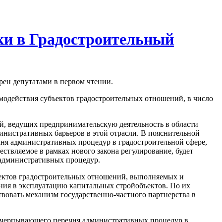
ки в Градостроительный
рен депутатами в первом чтении.
модействия субъектов градостроительных отношений, в число
ий, ведущих предпринимательскую деятельность в области
министративных барьеров в этой отрасли. В пояснительной
ечня административных процедур в градостроительной сфере,
ствляемое в рамках нового закона регулирование, будет
 административных процедур.
ъектов градостроительных отношений, выполняемых и
ения в эксплуатацию капитальных стройобъектов. По их
твовать механизм государственно-частного партнерства в
исчерпывающего перечня административных процедур в