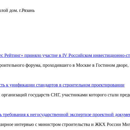
лой дом. г.Рязань
ес Рейтинг» приняло участие в IV Российском инвестиционно-с
оительного форума, проходившего в Москве в Гостином дворе, п
ть к унификации стандартов в строительном проектировании
ганизаций государств СНГ, участниками которого стали предст
 требования к негосударственной экспертизе проектной докум
ширное интервью с министром строительства и ЖКХ России Миха