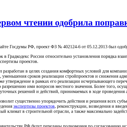
ервом чтении одобрила поправ
йте Госдумы РФ, проект ФЗ № 402124-6 от 05.12.2013 был одоб
 в Градкодекс России относительно установления порядка взаи
спертизы проектов.
л разработан в целях создания комфортных условий для компан
ва, уменьшения сроков реализации стройпроектов и снижения ад
также утверждение в рамках его реализации исчерпывающего пер
разрешению ими вопросов местного значения. Более того, осуще
жуточных решений и действий, принимаемых в ходе проведения
озволит существенно упорядочить действия и решения всех суб
ведения
экспертизы проектов
, реконструкции, возведения и введ
ный климат в строительной отрасли, а также максимально задейс
равительству РФ будут переданы полномочия по согласованию 