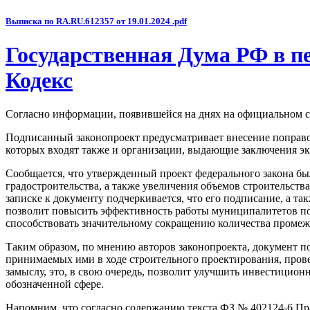
Выписка по RA.RU.612357 от 19.01.2024 .pdf
Государственная Дума РФ в п
Кодекс
Согласно информации, появившейся на днях на официальном са
Подписанный законопроект предусматривает внесение поправок
которых входят также и организации, выдающие заключения эк
Сообщается, что утвержденный проект федерального закона бы
градостроительства, а также увеличения объемов строительст
записке к документу подчеркивается, что его подписание, а 
позволит повысить эффективность работы муниципалитетов по 
способствовать значительному сокращению количества проме
Таким образом, по мнению авторов законопроекта, документ п
принимаемых ими в ходе строительного проектирования, про
замыслу, это, в свою очередь, позволит улучшить инвестицион
обозначенной сфере.
Напомним, что согласно содержанию текста ФЗ № 402124-6 П