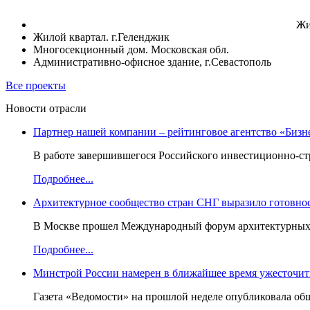
Жи
Жилой квартал. г.Геленджик
Многосекционный дом. Московская обл.
Административно-офисное здание, г.Севастополь
Все проекты
Новости отрасли
Партнер нашей компании – рейтинговое агентство «Бизн
В работе завершившегося Российского инвестиционно-стр
Подробнее...
Архитектурное сообщество стран СНГ выразило готовнос
В Москве прошел Международный форум архитектурных ор
Подробнее...
Минстрой России намерен в ближайшее время ужесточить
Газета «Ведомости» на прошлой неделе опубликовала об