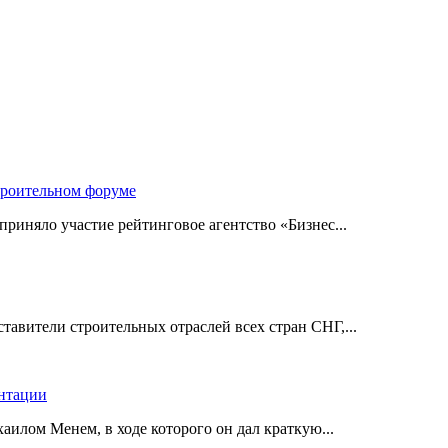
троительном форуме
риняло участие рейтинговое агентство «Бизнес...
авители строительных отраслей всех стран СНГ,...
ентации
илом Менем, в ходе которого он дал краткую...