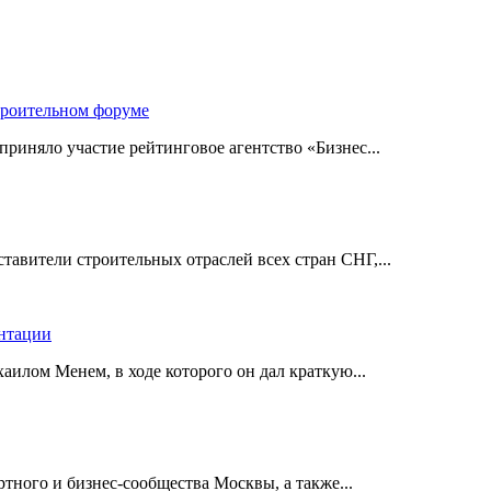
троительном форуме
риняло участие рейтинговое агентство «Бизнес...
авители строительных отраслей всех стран СНГ,...
ентации
илом Менем, в ходе которого он дал краткую...
ного и бизнес-сообщества Москвы, а также...