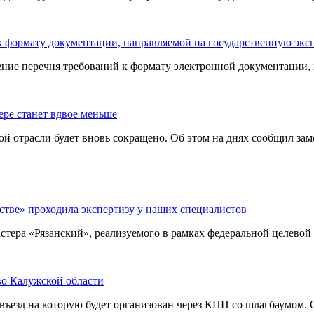
 к формату документации, направляемой на государственную экс
ие перечня требований к формату электронной документации, н
ере станет вдвое меньше
й отрасли будет вновь сокращено. Об этом на днях сообщил зам
стве» проходила экспертизу у наших специалистов
стера «Рязанский», реализуемого в рамках федеральной целевой
во Калужской области
ъезд на которую будет организован через КПП со шлагбаумом. 