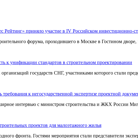
ес Рейтинг» приняло участие в IV Российском инвестиционно-с
оительного форума, проходившего в Москве в Гостином дворе, п
ть к унификации стандартов в строительном проектировании
ганизаций государств СНГ, участниками которого стали предст
 требования к негосударственной экспертизе проектной докум
ширное интервью с министром строительства и ЖКХ России Миха
строительных проектов для малоэтажного жилья
ного фронта. Гостями мероприятия стали представители эксперт