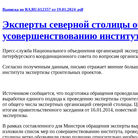
Выписка по RA.RU.612357 от 19.01.2024 .pdf
Эксперты северной столицы о
усовершенствованию институт
Пресс-служба Национального объединения организаций экспе
петербургского координационного совета по вопросам органи
Согласно полученным данным, письмо отражает мнение больш
института экспертизы строительных проектов.
Источником сообщается, что подготовка обращения проводила
выработки единого подхода к проведению экспертизы строител
от общего числа экспертных организаций северной столицы. Ц
итогам правительственного заседания от 16.01.2014, повестко
экспертизы.
В рамках составленного для Минстроя обращения эксперты в
изложили список мер по совершенствованию института, прове
столицы четко обозначили свою позицию относительно необход