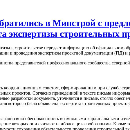
братились в Минстрой с пред
а экспертизы строительных п
ртизы в строительстве передает информацию об официальном об
зации и проведения экспертизы проектной документации (ПД) и
инства представителей профессионального сообщества северно
сь координационным советом, сформированным при службе строи
ьных проектов. Согласно приведенной в тексте письма информац
елью разработки документа, уточняется в письме, стояло обесп
й дня которого была объявлена экспертиза строительных проекто
ыразили свою обеспокоенность возможными кардинальными изме
дение которых они считают наиболее целесообразными. Кроме т
имости сохранения обязательности проведения строительной эк