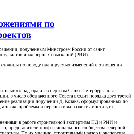
ложениями по
роектов
ращении, полученным Минстроем России от санкт-
 результатов инженерных изысканий (РИИ).
й столицы по поводу планируемых изменений в отношении
тельного надзора и экспертизы Санкт-Петербурга для
ии, в число обозначенного Совета входит порядка двух третей
ечение реализации поручений Д. Козака, сформулированных по
в, а также проблемы и перспективы развития института
нениями в работе строительной экспертизы ПД и РИИ и
ого, представители профессионального сообщества северной
спертизы. По их мнению, строительный надзор и экспертиза