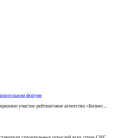
троительном форуме
риняло участие рейтинговое агентство «Бизнес...
авители строительных отраслей всех стран СНГ,...