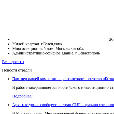
Жи
Жилой квартал. г.Геленджик
Многосекционный дом. Московская обл.
Административно-офисное здание, г.Севастополь
Все проекты
Новости отрасли
Партнер нашей компании – рейтинговое агентство «Бизн
В работе завершившегося Российского инвестиционно-стр
Подробнее...
Архитектурное сообщество стран СНГ выразило готовнос
В Москве прошел Международный форум архитектурных ор