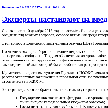
Выписка по RA.RU.612357 от 19.01.2024 .pdf
Эксперты настаивают на введ
Состоявшееся 10 декабря 2013 года в российской столице засе
обсудили ряд важных вопросов, особого внимания среди котор
Этот вопрос в ходе своего выступления озвучил Шота Гордез
По мнению эксперта, беря во внимание недостатки и ошибки в 
экспертного сообщества. Так, для обеспечения контроля рабо
ответственности, которую несет профессиональное экспертное 
законодательный акт, который бы способствовал распростране
Кроме того, во время выступления Президент НОЭКС заявил о
реестра экспертных заключений в глобальной сети, полученных
строительства и ЖКХ РФ.
Эксперт поделился соображениями касательно утверждения зак
Государственная экспертиза федерального уровня,
финансируемых федеральным бюджетом объектов;
Госэкспертиза на уровне субъектов РФ, предусмат