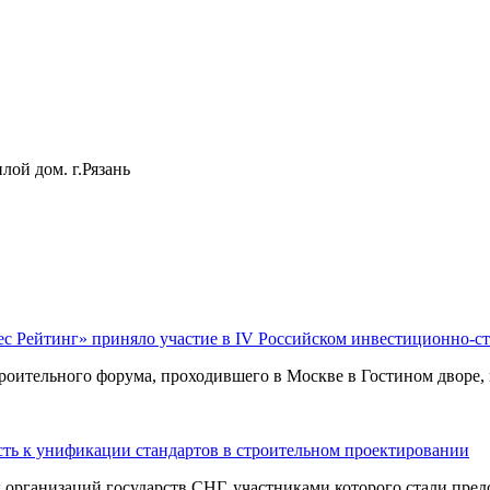
лой дом. г.Рязань
ес Рейтинг» приняло участие в IV Российском инвестиционно-с
оительного форума, проходившего в Москве в Гостином дворе, п
ть к унификации стандартов в строительном проектировании
ганизаций государств СНГ, участниками которого стали предст