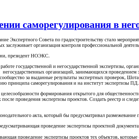
ении саморегулирования в него
дание Экспертного Совета по градостроительству стало мероприя
ых заслуживает организация контроля профессиональной деятел
иани, президент НОЭКС.
работе государственной и негосударственной экспертизы, орган
ты негосударственных организаций, занимающихся проведением э
сообщество за выданные результаты экспертных проверок, Шота 
нию принципа саморегулирования и на институт экспертизы ПД.
 целесообразности формирования открытого для общественности
 после проведения экспертизы проектов. Создать реестр и следи
онодательного акта, который бы предусматривал размежевание 
 предусматривающая проведение экспертизы проектной документ
ривающая проведение экспертизы проектов тех объектов, котор