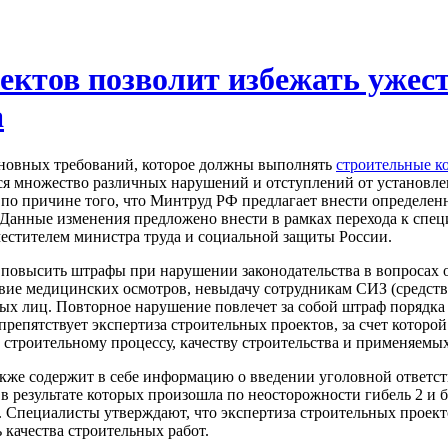
ектов позволит избежать ужес
а
основных требований, которое должны выполнять
строительные к
ся множество различных нарушений и отступлений от установлен
 по причине того, что Минтруд РФ предлагает внести определе
Данные изменения предложено внести в рамках перехода к специ
стителем министра труда и социальной защиты России.
 повысить штрафы при нарушении законодательства в вопросах о
ствие медицинских осмотров, невыдачу сотрудникам СИЗ (средств
ых лиц. Повторное нарушение повлечет за собой штраф порядка 
препятствует экспертиза строительных проектов, за счет которо
 строительному процессу, качеству строительства и применяемы
кже содержит в себе информацию о введении уголовной ответст
в результате которых произошла по неосторожности гибель 2 и б
 Специалисты утверждают, что экспертиза строительных проект
 качества строительных работ.