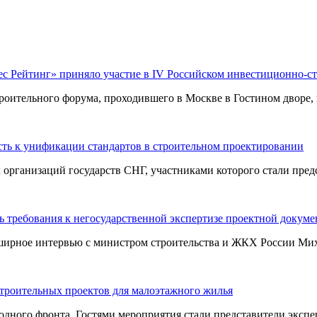
ес Рейтинг» приняло участие в IV Российском инвестиционно-с
оительного форума, проходившего в Москве в Гостином дворе, п
ть к унификации стандартов в строительном проектировании
ганизаций государств СНГ, участниками которого стали предст
 требования к негосударственной экспертизе проектной докум
ширное интервью с министром строительства и ЖКХ России Миха
строительных проектов для малоэтажного жилья
ного фронта. Гостями мероприятия стали представители эксперт