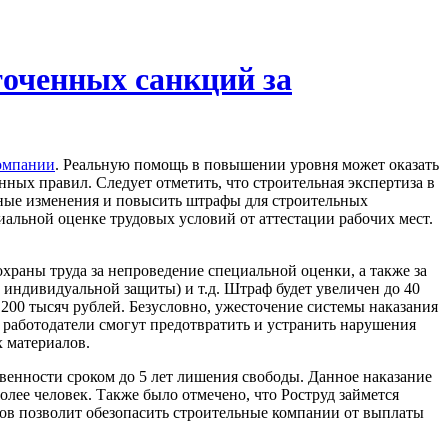
точенных санкций за
омпании
. Реальную помощь в повышении уровня может оказать
ных правил. Следует отметить, что строительная экспертиза в
нные изменения и повысить штрафы для строительных
альной оценке трудовых условий от аттестации рабочих мест.
храны труда за непроведение специальной оценки, а также за
 индивидуальной защиты) и т.д. Штраф будет увеличен до 40
200 тысяч рублей. Безусловно, ужесточение системы наказания
й работодатели смогут предотвратить и устранить нарушения
х материалов.
венности сроком до 5 лет лишения свободы. Данное наказание
олее человек. Также было отмечено, что Роструд займется
ов позволит обезопасить строительные компании от выплаты