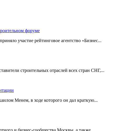
троительном форуме
риняло участие рейтинговое агентство «Бизнес...
авители строительных отраслей всех стран СНГ,...
ентации
илом Менем, в ходе которого он дал краткую...
ного и бизнес-сообщества Москвы, а также...