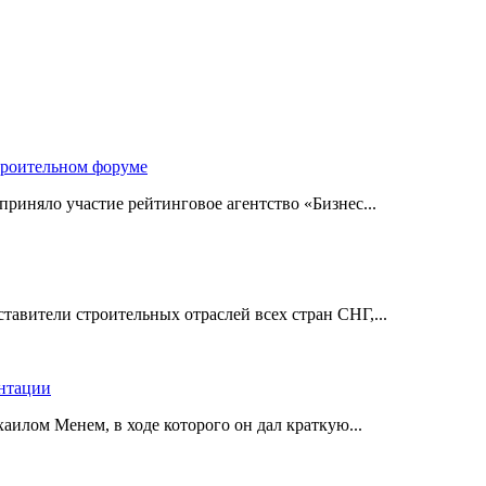
троительном форуме
риняло участие рейтинговое агентство «Бизнес...
авители строительных отраслей всех стран СНГ,...
ентации
илом Менем, в ходе которого он дал краткую...