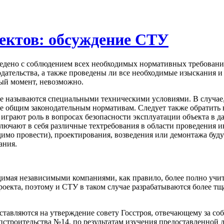
ектов: обсуждение СТУ
оведено с соблюдением всех необходимых нормативных требован
одательства, а также проведены ли все необходимые изыскания и
ный момент, невозможно.
е называются специальными техническими условиями. В случае,
 не общим законодательным нормативам. Следует также обратить
 играют роль в вопросах безопасности эксплуатации объекта в д
ключают в себя различные техтребования в области проведения 
мо провести), проектирования, возведения или демонтажа будущ
ания.
димая независимыми компаниями, как правило, более полно учит
екта, поэтому и СТУ в таком случае разрабатываются более тща
оставляются на утверждение совету Госстроя, отвечающему за с
пстроительства №14. по результатам изучения предоставленной 