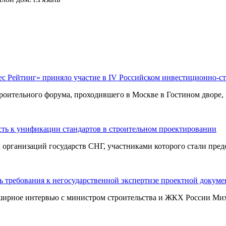
ес Рейтинг» приняло участие в IV Российском инвестиционно-с
оительного форума, проходившего в Москве в Гостином дворе, п
ть к унификации стандартов в строительном проектировании
ганизаций государств СНГ, участниками которого стали предст
 требования к негосударственной экспертизе проектной докум
ширное интервью с министром строительства и ЖКХ России Миха