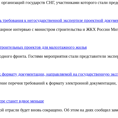
ганизаций государств СНГ, участниками которого стали предст
 требования к негосударственной экспертизе проектной докум
ширное интервью с министром строительства и ЖКХ России Миха
строительных проектов для малоэтажного жилья
ного фронта. Гостями мероприятия стали представители эксперт
 к формату документации, направляемой на государственную экс
ие перечня требований к формату электронной документации, н
ере станет вдвое меньше
й отрасли будет вновь сокращено. Об этом на днях сообщил зам