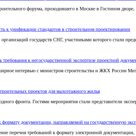
оительного форума, проходившего в Москве в Гостином дворе, п
ть к унификации стандартов в строительном проектировании
ганизаций государств СНГ, участниками которого стали предст
 требования к негосударственной экспертизе проектной докум
ширное интервью с министром строительства и ЖКХ России Миха
строительных проектов для малоэтажного жилья
ного фронта. Гостями мероприятия стали представители эксперт
 к формату документации, направляемой на государственную экс
ие перечня требований к формату электронной документации, н