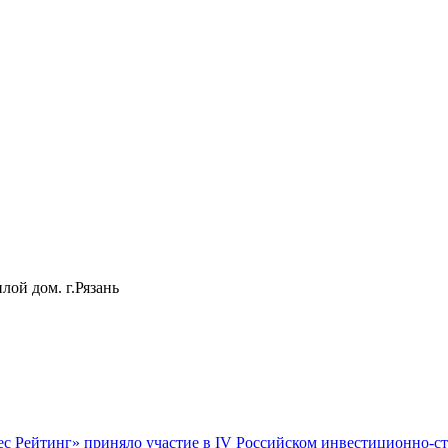
лой дом. г.Рязань
ес Рейтинг» приняло участие в IV Российском инвестиционно-с