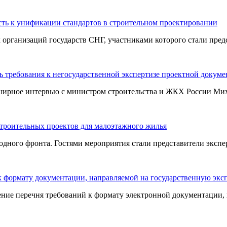
ть к унификации стандартов в строительном проектировании
ганизаций государств СНГ, участниками которого стали предст
 требования к негосударственной экспертизе проектной докум
ширное интервью с министром строительства и ЖКХ России Миха
строительных проектов для малоэтажного жилья
ного фронта. Гостями мероприятия стали представители эксперт
 к формату документации, направляемой на государственную экс
ие перечня требований к формату электронной документации, н