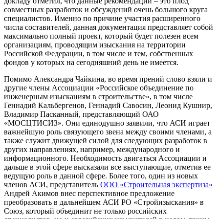
докладу отметил, что данные рекомендации – это плод
совместных разработок и обсуждений очень большого круга
специалистов. Именно по причине участия расширенного
числа составителей, данная документация представляет собой
максимально полный проект, который будет полезен всем
организациям, проводящим изыскания на территории
Российской Федерации, в том числе и тем, собственных
фондов у которых на сегодняшний день не имеется.
Помимо Александра Чайкина, во время прений слово взяли и
другие члены Ассоциации «Российское объединение по
инженерным изысканиям в строительстве», в том числе
Геннадий Кальбергенов, Геннадий Савосин, Леонид Кушнир,
Владимир Пасканный, представляющий ОАО
«МОСЦТИСИЗ». Они единодушно заявили, что АСИ играет
важнейшую роль связующего звена между своими членами, а
также служит движущей силой для следующих разработок в
других направлениях, например, международного и
информационного. Необходимость двигаться Ассоциации и
дальше в этой сфере высказали все выступающие, отметив ее
ведущую роль в данной сфере. Более того, один из новых
членов АСИ, представитель
ООО «Строительная экспертиза»
Андрей Акимов внес перспективное предложение
преобразовать в дальнейшем АСИ РО «Стройизыскания» в
Союз, который объединит не только российских