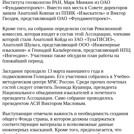
Института геоэкологии РАН, Марк Минкин из ОАО
«Фундаментпроект». Вместо них места в Совете директоров
заняли Анатолий Ковпан из ППИК «Изыскатель» и Виктор
Гвоздев, представляющий ОАО «Фундаментпроект».
Кроме того, на собрании определили состав Ревизионной
комиссии, которая входит в состав этой Ассоциации, членами
которой стали Анатолий Койда из ЗАО «ТулаТИСИЗ»,
Анатолий Шульга, представляющий ООО «Инженерные
изыскания» и Геннадий Кальбергенов, представляющий НПЦ
«Ингеодин». Участники также обсудили план работы на
ближайший период.
Заседание проходило 13 марта нынешнего года в
подмосковном Голицыно. Его участники собрались в Учебно-
методическом центре МЧС России. Среди прочих почетных
гостей следует отметить Леонида Кушнира, президента
Национального объединения изыскателей и почетного
президента Ассоциации. Само собрание проводилось
президентом АСИ Виктором Масловым.
Выступающие отмечали важность и необходимость создания
общего Фонда страны, в котором должны содержаться
соответствующие материалы и всевозможные данные
инженерных изысканий. Кроме того, предполагается, что