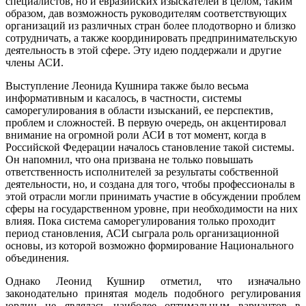
специалистов, но и евразийских изыскателей в целом, таким
образом, дав возможность руководителям соответствующих
организаций из различных стран более плодотворно и близко
сотрудничать, а также координировать предпринимательскую
деятельность в этой сфере. Эту идею поддержали и другие
члены АСИ.
Выступление Леонида Кушнира также было весьма
информативным и касалось, в частности, системы
саморегулирования в области изысканий, ее перспектив,
проблем и сложностей. В первую очередь, он акцентировал
внимание на огромной роли АСИ в тот момент, когда в
Российской Федерации началось становление такой системы.
Он напомнил, что она призвана не только повышать
ответственность исполнителей за результаты собственной
деятельности, но, и создана для того, чтобы профессионалы в
этой отрасли могли принимать участие в обсуждении проблем
сферы на государственном уровне, при необходимости на них
влияя. Пока система саморегулирования только проходит
период становления, АСИ сыграла роль организационной
основы, из которой возможно формирование Национального
объединения.
Однако Леонид Кушнир отметил, что изначально
законодательно принятая модель подобного регулирования
юрлиц не являлась наиболее оптимальным вариантов в