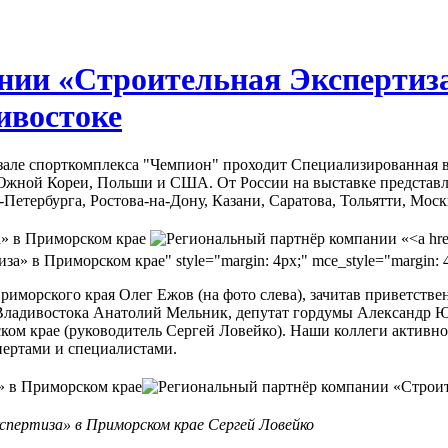
нии «Строительная Экспертиз
ивостоке
м зале спорткомплекса "Чемпион" проходит Специализированная
 Южной Кореи, Польши и США. От России на выставке представл
Петербурга, Ростова-на-Дону, Казани, Саратова, Тольятти, Моск
» в Приморском крае" style="margin: 4px;" mce_style="margin: 4
риморского края Олег Ежов (на фото слева), зачитав приветств
Владивостока Анатолий Мельник, депутат гордумы Александр Юр
м крае (руководитель Сергей Ловейко). Наши коллеги активно 
ертами и специалистами.
пертиза» в Приморском крае Сергей Ловейко