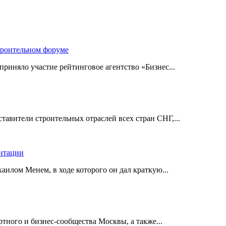
троительном форуме
риняло участие рейтинговое агентство «Бизнес...
авители строительных отраслей всех стран СНГ,...
ентации
илом Менем, в ходе которого он дал краткую...
ного и бизнес-сообщества Москвы, а также...