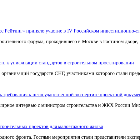
ес Рейтинг» приняло участие в IV Российском инвестиционно-с
оительного форума, проходившего в Москве в Гостином дворе, п
ть к унификации стандартов в строительном проектировании
ганизаций государств СНГ, участниками которого стали предст
 требования к негосударственной экспертизе проектной докум
ширное интервью с министром строительства и ЖКХ России Миха
строительных проектов для малоэтажного жилья
ного фронта. Гостями мероприятия стали представители эксперт