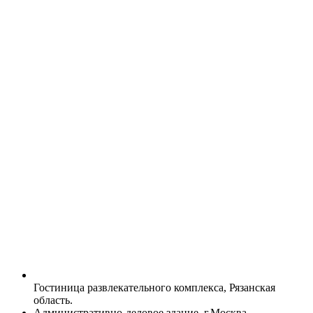
Гостиница развлекательного комплекса, Рязанская
область.
Административно-деловое здание, г.Москва