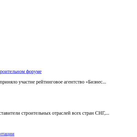
троительном форуме
риняло участие рейтинговое агентство «Бизнес...
авители строительных отраслей всех стран СНГ,...
ентации