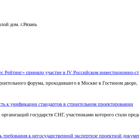
лой дом. г.Рязань
ес Рейтинг» приняло участие в IV Российском инвестиционно-с
оительного форума, проходившего в Москве в Гостином дворе, п
ть к унификации стандартов в строительном проектировании
ганизаций государств СНГ, участниками которого стали предст
 требования к негосударственной экспертизе проектной докум