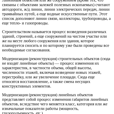
Линейным объектом или же сооружением (кроме тех, что
связаны с объектами залежей полезных ископаемых) считают
автодороги, ж/д линии, линии электрических передач, линии
трамвайных путей, а еще водные искусственные пути. Этот
список дополняют линии связи, коллекторы, трубопроводы, а
еще тепло- и газопроводы.
Строительством называется процесс возведения различных
зданий, строений, а еще сооружений на чистом участке или
же на месте любого сооружения или здания, которое
планируется сносить и по которому уже были проведены все
необходимые согласования.
Модернизация (реконструкция) строительных объектов (сюда
не входят линейные объекты) — процесс изменения их
характеристик, в частности объема, общей высоты,
численности этажей, включая возведение новых этажей,
перестройку, или же увеличение площади. Сюда еще
относятся восстановление, а также смена несущих
конструктивных элементов.
Модернизация (реконструкция) линейных объектов
представляет собой процесс изменения габаритов линейных
объектов, вследствие чего меняется класс, категория или же
изначальные показатели работы (мощность,
грузоподъемность, e
tc
.).